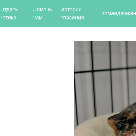
ь
Помочь
Истории
Команда
Вакансии
а
нам
спасения