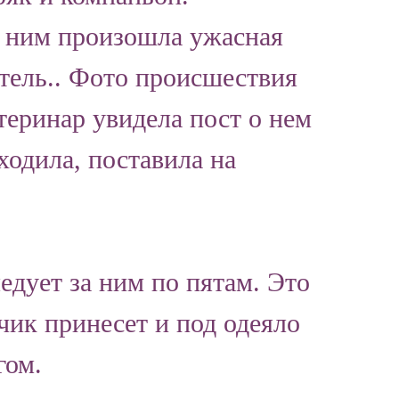
 С ним произошла ужасная
атель.. Фото происшествия
теринар увидела пост о нем
ходила, поставила на
едует за ним по пятам. Это
ячик принесет и под одеяло
гом.