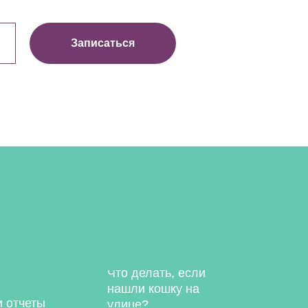
Записаться
Что делать, если
нашли кошку на
и отчеты
улице?