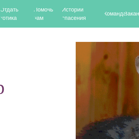
ь
Помочь
Истории
Команда
Вакансии
а
нам
спасения
р