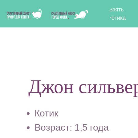
Взять
Отдат
котика
котик
Джон сильве
Котик
Возраст: 1,5 года