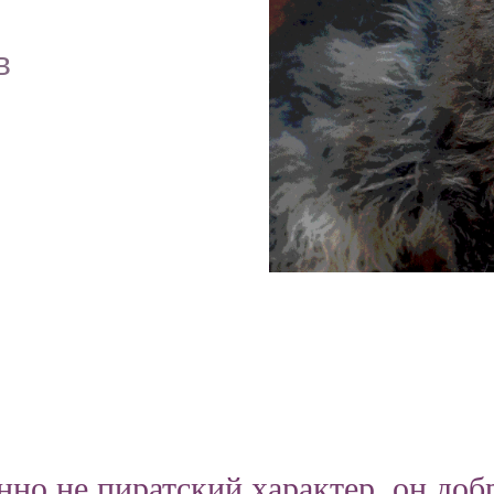
в
нно не пиратский характер, он доб