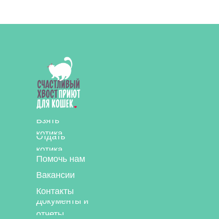
Взять
котика
Отдать
котика
Помочь нам
Вакансии
Контакты
Документы и
отчеты