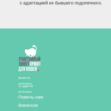
с адаптацией их бывшего подопечного.
Взять
котика
Отдать
котика
Помочь нам
Вакансии